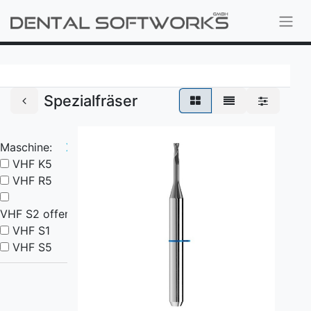
Spezialfräser
Maschine:
X
VHF K5
VHF R5
VHF S2 offen
VHF S1
VHF S5