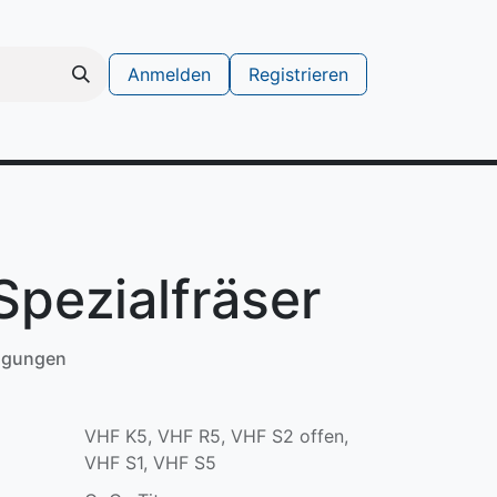
Anmelden
Registrieren
schinen
Support Ticket erstellen
pezialfräser
ngungen
VHF K5, VHF R5, VHF S2 offen,
VHF S1, VHF S5