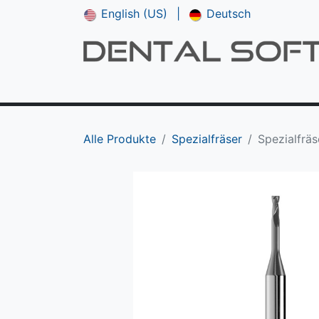
English (US)
|
Deutsch
Shop
**NEU*** CAM V5
Downloads
Alle Produkte
Spezialfräser
Spezialfräs