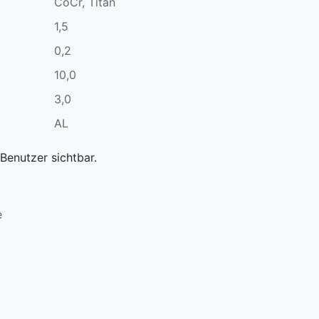
CoCr, Titan
1,5
0,2
10,0
3,0
AL
Benutzer sichtbar.
e