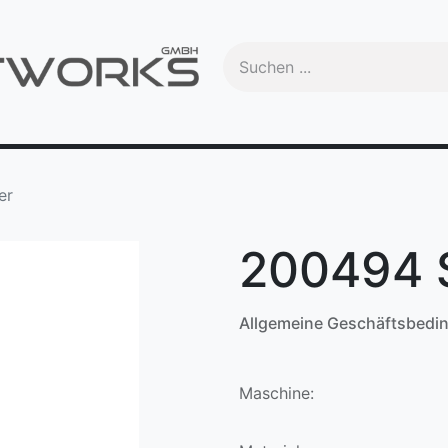
Handbuch
Videos
Schulungen
OEM
Trade-In
Ma
er
200494 S
Allgemeine Geschäftsbedi
Maschine: