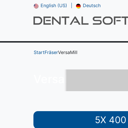
English (US)
|
Deutsch
Shop
**NEU*** CAM V5
Downloads
Start
Fräser
VersaMill
VersaMill
5X 400