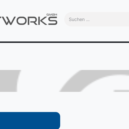
Handbuch
Videos
Schulungen
OEM
Trade-In
Ma