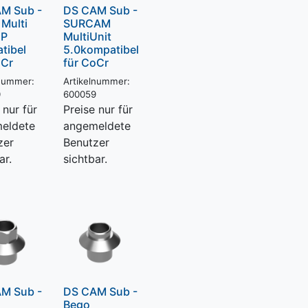
M Sub -
DS CAM Sub -
 Multi
SURCAM
NP
MultiUnit
tibel
5.0kompatibel
oCr
für CoCr
lnummer:
Artikelnummer:
0
600059
 nur für
Preise nur für
eldete
angemeldete
zer
Benutzer
ar.
sichtbar.
M Sub -
DS CAM Sub -
Bego