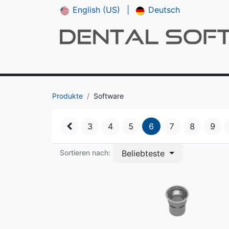
English (US)
|
Deutsch
Shop
**NEU*** CAM V5
Downloads
Produkte
Software
3
4
5
6
7
8
9
Beliebteste
Sortieren nach: