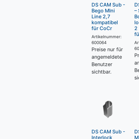
DS CAM Sub -
D
Bego MIni
–
Line 2,7
B
kompatibel
l
für CoCr
2
f
Artikelnummer:
600064
Ar
6
Preise nur für
Pr
angemeldete
a
Benutzer
B
sichtbar.
si
DS CAM Sub -
D
Interlock
M