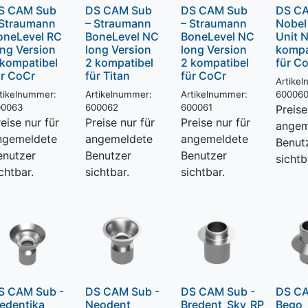
S CAM Sub
DS CAM Sub
DS CAM Sub
DS CA
 Straumann
– Straumann
– Straumann
Nobel
oneLevel RC
BoneLevel NC
BoneLevel NC
Unit 
ong Version
long Version
long Version
kompa
 kompatibel
2 kompatibel
2 kompatibel
für C
ür CoCr
für Titan
für CoCr
Artike
tikelnummer:
Artikelnummer:
Artikelnummer:
60006
00063
600062
600061
Preise
eise nur für
Preise nur für
Preise nur für
angem
ngemeldete
angemeldete
angemeldete
Benut
enutzer
Benutzer
Benutzer
sichtb
chtbar.
sichtbar.
sichtbar.
S CAM Sub -
DS CAM Sub -
DS CAM Sub -
DS CA
edentika
Neodent
Bredent_Sky_RP
Bego