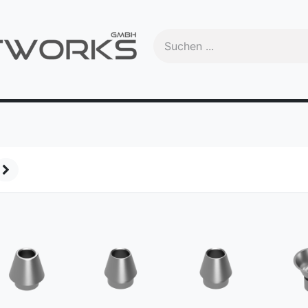
Handbuch
Videos
Schulungen
OEM
Trade-In
Ma