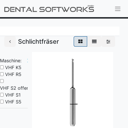
Schlichtfräser
Maschine:
X
VHF K5
VHF R5
VHF S2 offen
VHF S1
VHF S5