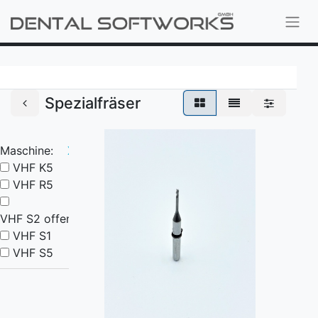
Spezialfräser
Maschine:
X
VHF K5
VHF R5
VHF S2 offen
VHF S1
VHF S5