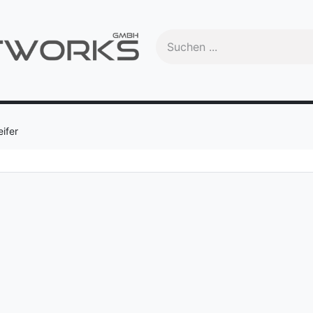
Handbuch
Videos
Schulungen
OEM
Trade-In
Ma
ifer