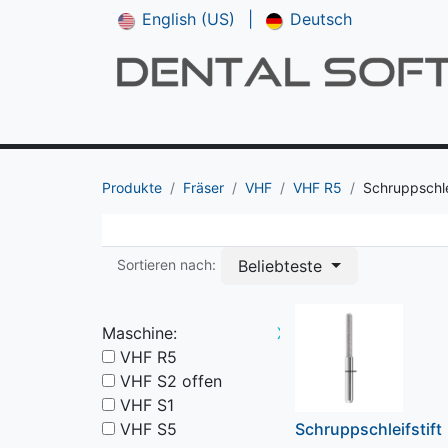
English (US)
|
Deutsch
Shop
**NEU*** CAM V5
Downloads
Produkte
Fräser
VHF
VHF R5
Schruppschle
Beliebteste
Sortieren nach:
Maschine:
X
VHF R5
VHF S2 offen
VHF S1
VHF S5
Schruppschleifstift