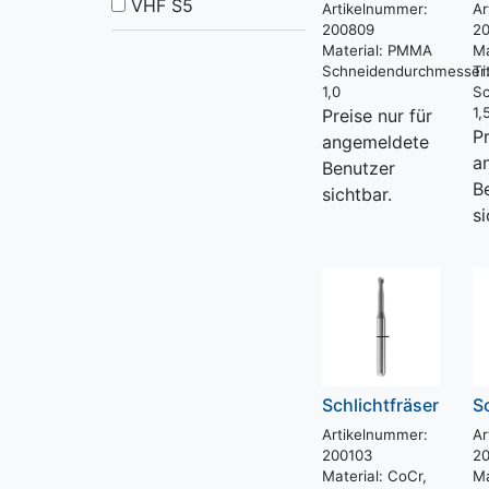
VHF S5
Artikelnummer:
Ar
200809
2
Material:
PMMA
Ma
Schneidendurchmesser
Ti
1,0
Sc
1,
Preise nur für
Pr
angemeldete
a
Benutzer
B
sichtbar.
si
Schlichtfräser
S
Artikelnummer:
Ar
200103
2
Material:
CoCr,
Ma