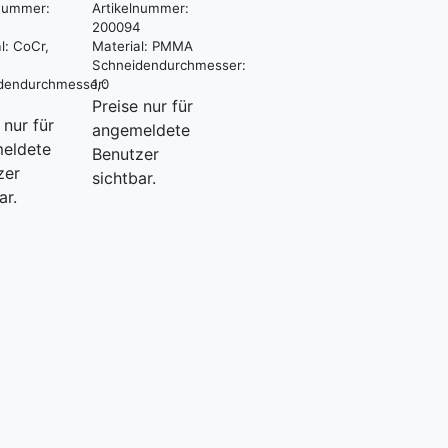
lnummer:
Artikelnummer:
200094
l:
CoCr,
Material:
PMMA
Schneidendurchmesser:
dendurchmesser:
1,0
Preise nur für
 nur für
angemeldete
eldete
Benutzer
zer
sichtbar.
ar.