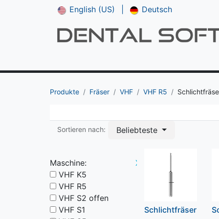
English (US)
|
Deutsch
Shop
**NEU*** CAM V5
Downloads
Produkte
Fräser
VHF
VHF R5
Schlichtfräse
Beliebteste
Sortieren nach:
Maschine:
X
VHF K5
VHF R5
VHF S2 offen
VHF S1
Schlichtfräser
S