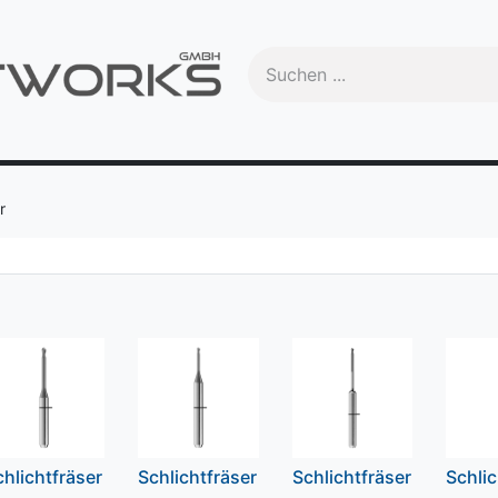
Handbuch
Videos
Schulungen
OEM
Trade-In
Ma
r
chlichtfräser
Schlichtfräser
Schlichtfräser
Schlic