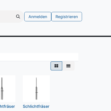
Anmelden
Registrieren
schinen
Support Ticket erstellen
htfräser
Schlichtfräser