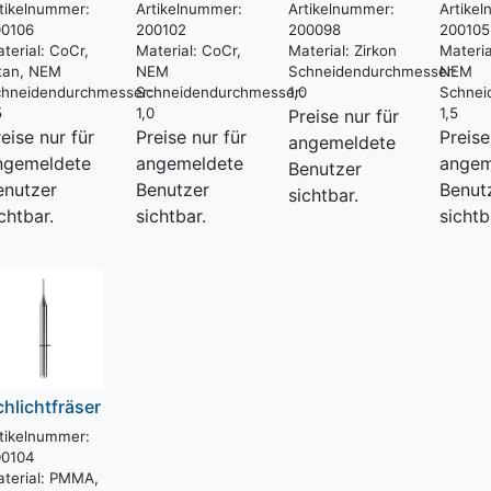
tikelnummer:
Artikelnummer:
Artikelnummer:
Artike
00106
200102
200098
200105
terial:
CoCr,
Material:
CoCr,
Material:
Zirkon
Materia
:
tan, NEM
NEM
Schneidendurchmesser:
NEM
hneidendurchmesser:
Schneidendurchmesser:
1,0
Schnei
5
1,0
1,5
Preise nur für
eise nur für
Preise nur für
Preise
angemeldete
ngemeldete
angemeldete
angem
Benutzer
enutzer
Benutzer
Benut
sichtbar.
chtbar.
sichtbar.
sichtb
chlichtfräser
tikelnummer:
00104
terial:
PMMA,