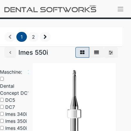
1
2
Imes 550i
Maschine:
X
Dental
Concept DC1
DC5
DC7
Imes 340i
Imes 350i
Imes 450i