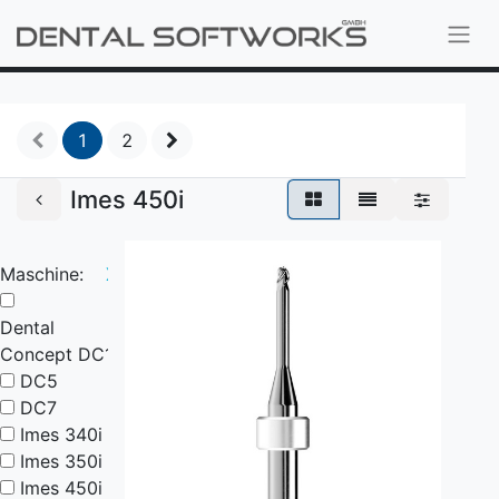
1
2
Imes 450i
Maschine:
X
Dental
Concept DC1
DC5
DC7
Imes 340i
Imes 350i
Imes 450i