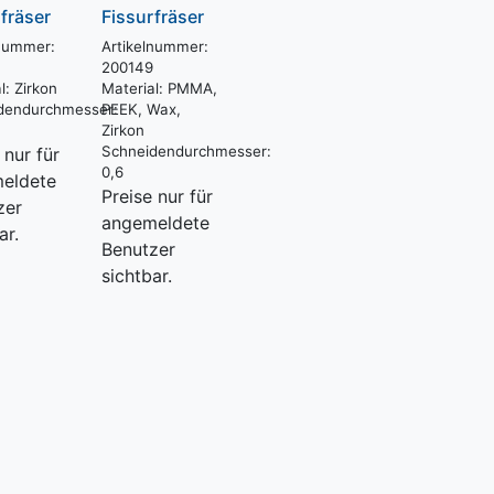
fräser
Fissurfräser
lnummer:
Artikelnummer:
200149
l:
Zirkon
Material:
PMMA,
dendurchmesser:
PEEK, Wax,
Zirkon
Schneidendurchmesser:
 nur für
0,6
eldete
Preise nur für
zer
angemeldete
ar.
Benutzer
sichtbar.