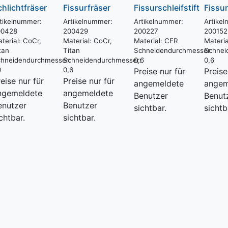
chlichtfräser
Fissurfräser
Fissurschleifstift
Fissur
tikelnummer:
Artikelnummer:
Artikelnummer:
Artike
00428
200429
200227
200152
terial:
CoCr,
Material:
CoCr,
Material:
CER
Materia
tan
Titan
Schneidendurchmesser:
Schnei
:
hneidendurchmesser:
Schneidendurchmesser:
0,6
0,6
0
0,6
Preise nur für
Preise
eise nur für
Preise nur für
angemeldete
angem
ngemeldete
angemeldete
Benutzer
Benut
enutzer
Benutzer
sichtbar.
sichtb
chtbar.
sichtbar.