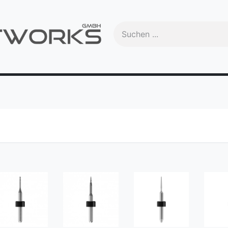
Handbuch
Videos
Schulungen
OEM
Trade-In
Ma