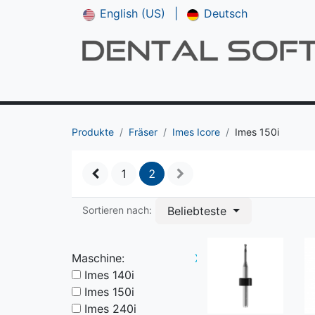
English (US)
|
Deutsch
Shop
**NEU*** CAM V5
Downloads
Produkte
Fräser
Imes Icore
Imes 150i
1
2
Beliebteste
Sortieren nach:
Maschine:
X
Imes 140i
Imes 150i
Imes 240i