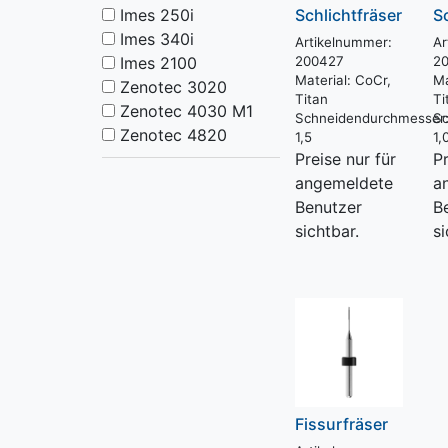
Imes 250i
Schlichtfräser
S
Imes 340i
Artikelnummer:
Ar
Imes 2100
200427
2
Material:
CoCr,
Ma
Zenotec 3020
Titan
Ti
Zenotec 4030 M1
Schneidendurchmesser
Sc
Zenotec 4820
1,5
1,
Preise nur für
Pr
angemeldete
a
Benutzer
B
sichtbar.
si
Fissurfräser