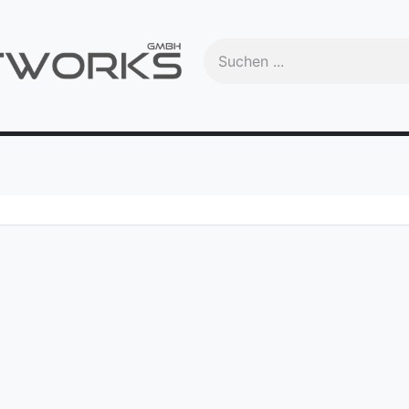
Handbuch
Videos
Schulungen
OEM
Trade-In
Ma