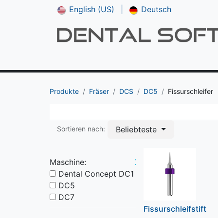
English (US)
|
Deutsch
Shop
**NEU*** CAM V5
Downloads
Produkte
Fräser
DCS
DC5
Fissurschleifer
Beliebteste
Sortieren nach:
Maschine:
X
Dental Concept DC1
DC5
DC7
Fissurschleifstift