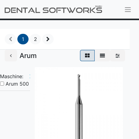
1
2
Arum
Maschine:
X
Arum 500