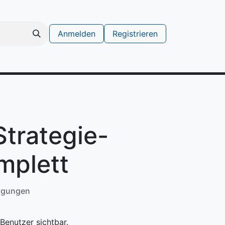
Anmelden
Registrieren
schinen
Support Ticket erstellen
trategie-
mplett
ngungen
Benutzer sichtbar.