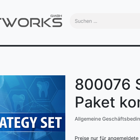
Handbuch
Videos
Schulungen
OEM
Trade-In
Ma
800076 S
Paket ko
Allgemeine Geschäftsbedi
Preise nur für angemeldete 