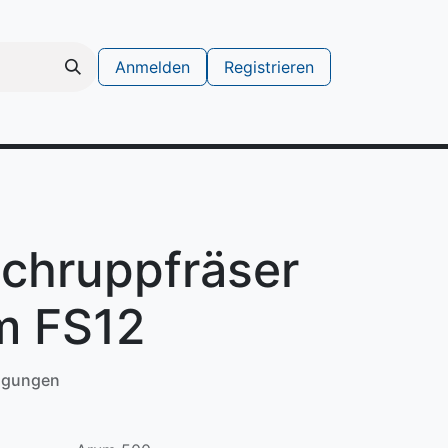
Anmelden
Registrieren
schinen
Support Ticket erstellen
chruppfräser
 FS12
ngungen