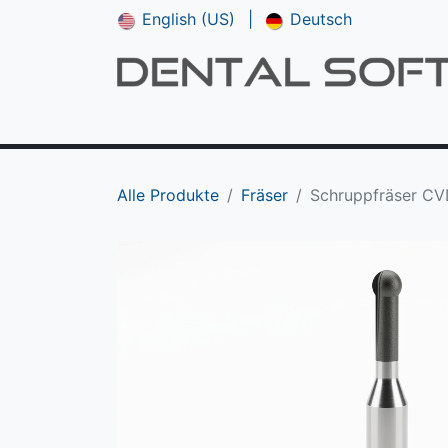
English (US)
|
Deutsch
Shop
**NEU*** CAM V5
Downloads
Alle Produkte
Fräser
Schruppfräser C