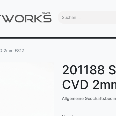
Handbuch
Videos
Schulungen
OEM
Trade-In
Ma
VD 2mm FS12
201188 S
CVD 2mm
Allgemeine Geschäftsbedi