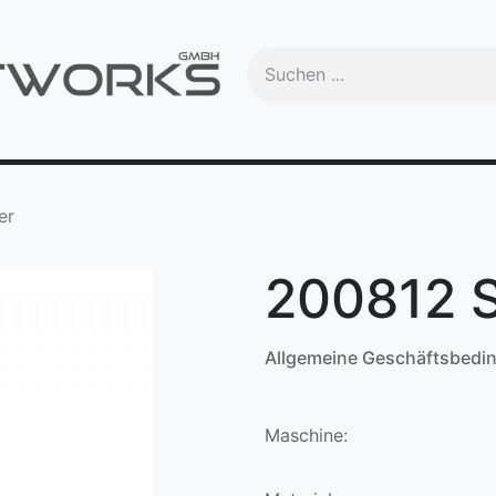
Handbuch
Videos
Schulungen
OEM
Trade-In
Ma
er
200812 S
Allgemeine Geschäftsbedi
Maschine: