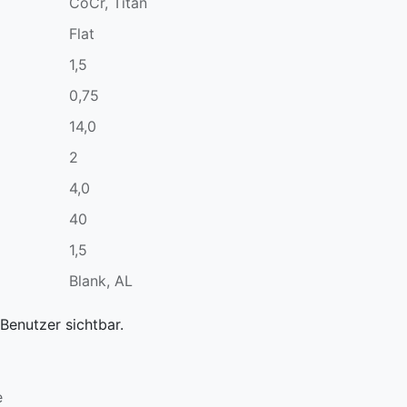
CoCr, Titan
Flat
1,5
0,75
14,0
2
4,0
40
1,5
Blank, AL
Benutzer sichtbar.
e