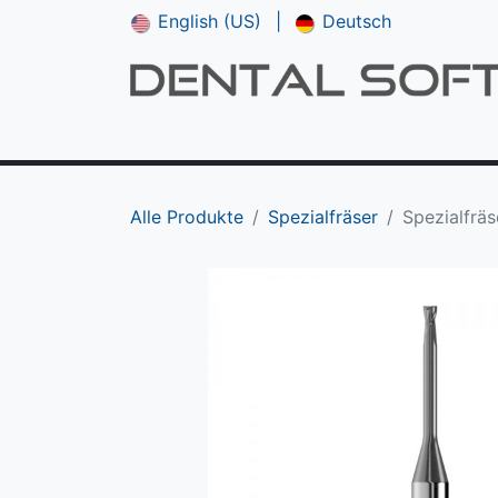
English (US)
|
Deutsch
Shop
**NEU*** CAM V5
Downloads
Alle Produkte
Spezialfräser
Spezialfräs