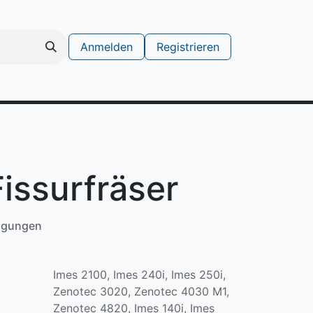
Anmelden
Registrieren
schinen
Support Ticket erstellen
issurfräser
ngungen
Imes 2100, Imes 240i, Imes 250i,
Zenotec 3020, Zenotec 4030 M1,
Zenotec 4820, Imes 140i, Imes