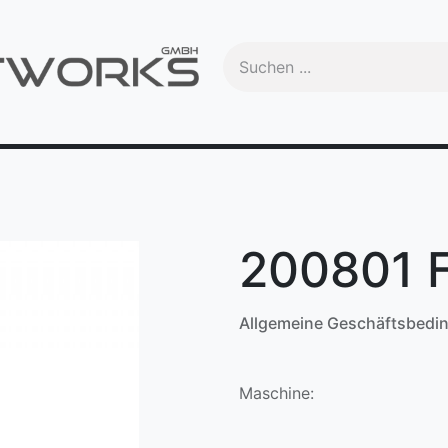
Handbuch
Videos
Schulungen
OEM
Trade-In
Ma
200801 F
Allgemeine Geschäftsbedi
Maschine: