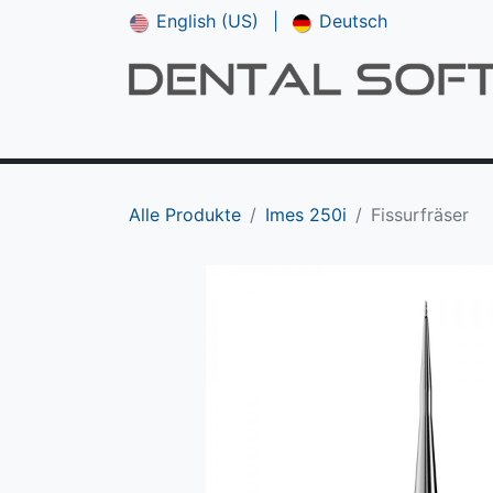
English (US)
|
Deutsch
Shop
**NEU*** CAM V5
Downloads
Alle Produkte
Imes 250i
Fissurfräser