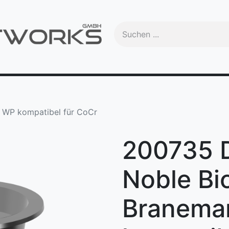
Handbuch
Videos
Schulungen
OEM
Trade-In
Ma
 WP kompatibel für CoCr
200735 
Noble Bi
Branema