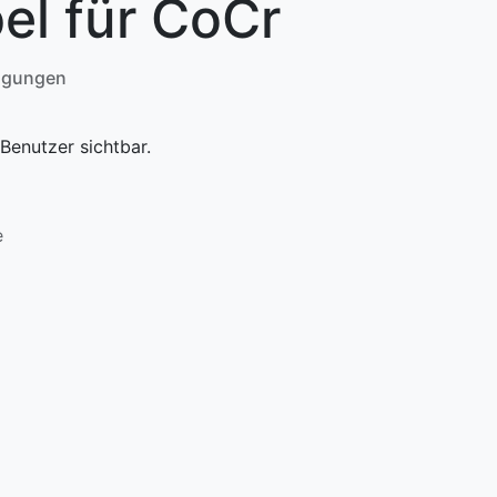
el für CoCr
ngungen
Benutzer sichtbar.
e