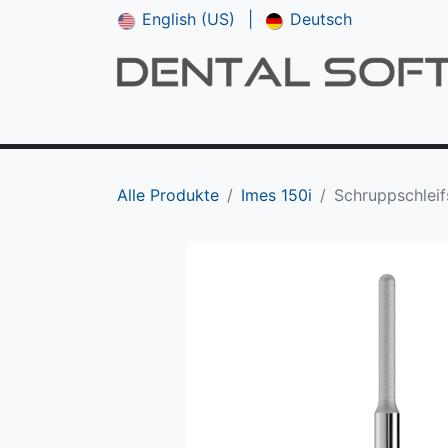
English (US)
|
Deutsch
Shop
**NEU*** CAM V5
Downloads
Alle Produkte
Imes 150i
Schruppschleifs