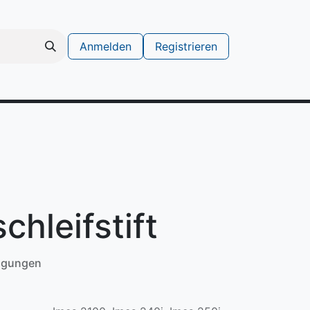
Anmelden
Registrieren
schinen
Support Ticket erstellen
hleifstift
ngungen