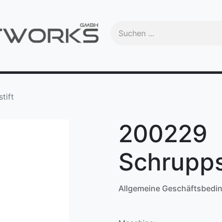
Handbuch
Videos
Schulungen
OEM
Trade-In
Ma
tift
200229
Schruppsc
Allgemeine Geschäftsbedi