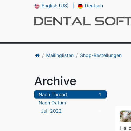
English (US)
|
Deutsch
Shop
**NEU*** CAM V5
Downloads
Mailinglisten
Shop-Bestellungen
Archive
Nach Thread
1
Nach Datum
Juli 2022
1
Hall