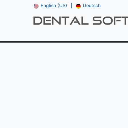
English (US)
|
Deutsch
Shop
**NEU*** CAM V5
Downloads