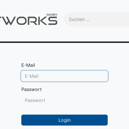
Handbuch
Videos
Schulungen
OEM
Trade-In
Ma
E-Mail
Passwort
Login